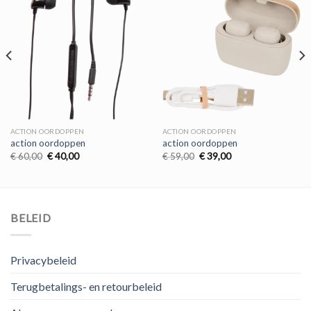
ACTION OORDOPPEN
ACTION OORDOPPEN
action oordoppen
action oordoppen
Oorspronkelijke
Huidige
Oorspronkelijke
Huidige
€
60,00
€
40,00
€
59,00
€
39,00
prijs
prijs
prijs
prijs
was:
is:
was:
is:
€ 60,00.
€ 40,00.
€ 59,00.
€ 39,00.
BELEID
Privacybeleid
Terugbetalings- en retourbeleid