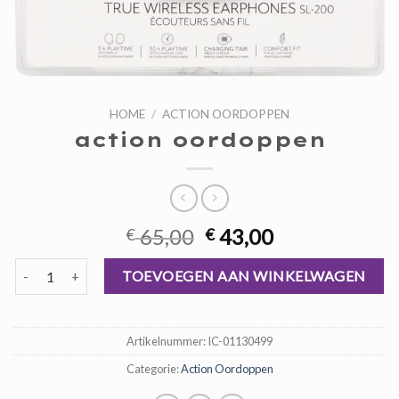
HOME
/
ACTION OORDOPPEN
action oordoppen
Oorspronkelijke
Huidige
65,00
43,00
€
€
prijs
prijs
action oordoppen aantal
was:
is:
TOEVOEGEN AAN WINKELWAGEN
€ 65,00.
€ 43,00.
Artikelnummer:
IC-01130499
Categorie:
Action Oordoppen