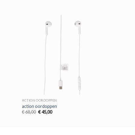
ACTION OORDOPPEN
action oordoppen
Oorspronkelijke
Huidige
€
68,00
€
45,00
prijs
prijs
was:
is:
€ 68,00.
€ 45,00.