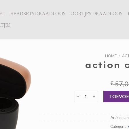
EL
HEADSETS DRAADLOOS
OORTJES DRAADLOOS
TJES
HOME
/
AC
action 
57,0
€
action oordoppen aantal
TOEVOE
Artikelnu
Categorie: