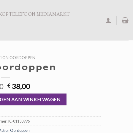
KOPTELEFOON MEDIAMARKT
TION OORDOPPEN
oordoppen
Oorspronkelijke
Huidige
0
38,00
€
prijs
prijs
was:
is:
GEN AAN WINKELWAGEN
€ 57,00.
€ 38,00.
mmer:
IC-01130996
Action Oordoppen