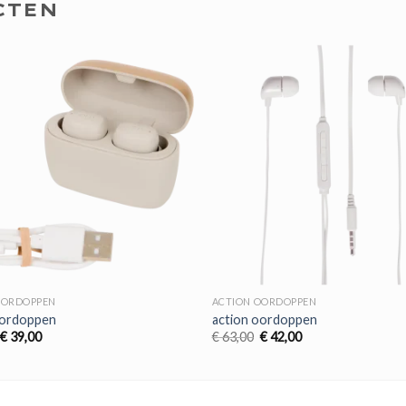
CTEN
OORDOPPEN
ACTION OORDOPPEN
oordoppen
action oordoppen
Oorspronkelijke
Huidige
Oorspronkelijke
Huidige
€
39,00
€
63,00
€
42,00
prijs
prijs
prijs
prijs
was:
is:
was:
is:
€ 59,00.
€ 39,00.
€ 63,00.
€ 42,00.