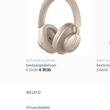
BESTE KOPTELEFOON
BESTE K
beste koptelefoon
beste k
Oorspronkelijke
Huidige
€
59,00
€
39,00
€
68,00
prijs
prijs
was:
is:
€ 59,00.
€ 39,00.
BELEID
Privacybeleid