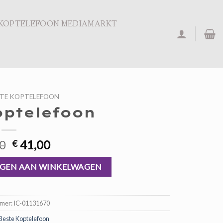
KOPTELEFOON MEDIAMARKT
STE KOPTELEFOON
optelefoon
Oorspronkelijke
Huidige
0
41,00
€
prijs
prijs
was:
is:
GEN AAN WINKELWAGEN
€ 62,00.
€ 41,00.
mmer:
IC-01131670
Beste Koptelefoon