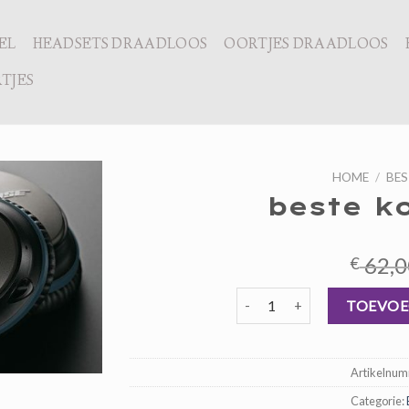
EL
HEADSETS DRAADLOOS
OORTJES DRAADLOOS
TJES
HOME
/
BE
beste k
62,0
€
beste koptelefoon aantal
TOEVOE
Artikelnu
Categorie: