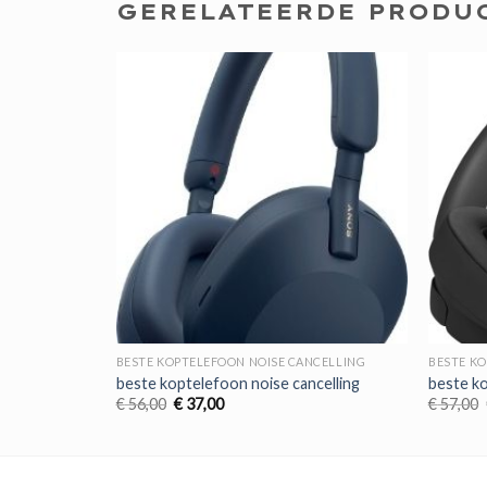
GERELATEERDE PRODU
NCELLING
BESTE KOPTELEFOON NOISE CANCELLING
BESTE K
celling
beste koptelefoon noise cancelling
beste ko
Oorspronkelijke
Huidige
€
56,00
€
37,00
€
57,00
prijs
prijs
was:
is:
€ 56,00.
€ 37,00.