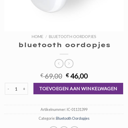
HOME
/
BLUETOOTH OORDOPJES
bluetooth oordopjes
Oorspronkelijke
Huidige
69,00
46,00
€
€
prijs
prijs
bluetooth oordopjes aantal
was:
is:
TOEVOEGEN AAN WINKELWAGEN
€ 69,00.
€ 46,00.
Artikelnummer:
IC-01131399
Categorie:
Bluetooth Oordopjes