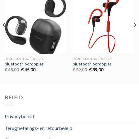
BLUETOOTH OORDOPJES
BLUETOOTH OORDOPJES
bluetooth oordopjes
bluetooth oordopjes
Oorspronkelijke
Huidige
Oorspronkelijke
Huidige
€
68,00
€
45,00
€
59,00
€
39,00
prijs
prijs
prijs
prijs
was:
is:
was:
is:
€ 68,00.
€ 45,00.
€ 59,00.
€ 39,00.
BELEID
Privacybeleid
Terugbetalings- en retourbeleid