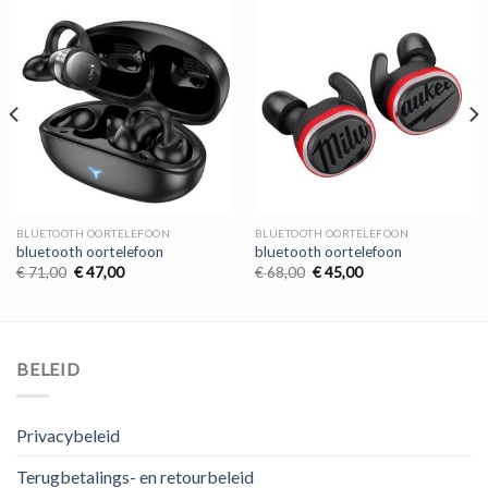
BLUETOOTH OORTELEFOON
BLUETOOTH OORTELEFOON
bluetooth oortelefoon
bluetooth oortelefoon
Oorspronkelijke
Huidige
Oorspronkelijke
Huidige
€
71,00
€
47,00
€
68,00
€
45,00
prijs
prijs
prijs
prijs
was:
is:
was:
is:
€ 71,00.
€ 47,00.
€ 68,00.
€ 45,00.
BELEID
Privacybeleid
Terugbetalings- en retourbeleid