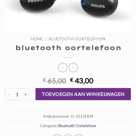
HOME
/
BLUETOOTH OORTELEFOON
bluetooth oortelefoon
Oorspronkelijke
Huidige
65,00
43,00
€
€
prijs
prijs
bluetooth oortelefoon aantal
was:
is:
TOEVOEGEN AAN WINKELWAGEN
€ 65,00.
€ 43,00.
Artikelnummer:
IC-01131434
Categorie:
Bluetooth Oortelefoon