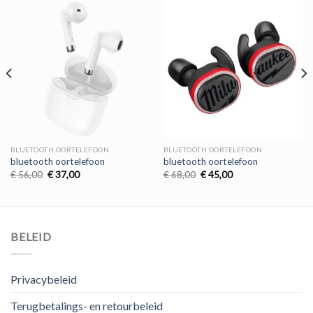
BLUETOOTH OORTELEFOON
BLUETOOTH OORTELEFOON
bluetooth oortelefoon
bluetooth oortelefoon
Oorspronkelijke
Huidige
Oorspronkelijke
Huidige
€
56,00
€
37,00
€
68,00
€
45,00
prijs
prijs
prijs
prijs
was:
is:
was:
is:
€ 56,00.
€ 37,00.
€ 68,00.
€ 45,00.
BELEID
Privacybeleid
Terugbetalings- en retourbeleid