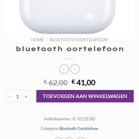
HOME
/
BLUETOOTH OORTELEFOON
bluetooth oortelefoon
Oorspronkelijke
Huidige
62,00
41,00
€
€
prijs
prijs
bluetooth oortelefoon aantal
was:
is:
TOEVOEGEN AAN WINKELWAGEN
€ 62,00.
€ 41,00.
Artikelnummer:
IC-01131582
Categorie:
Bluetooth Oortelefoon