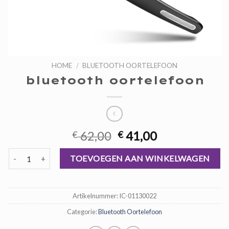
HOME
/
BLUETOOTH OORTELEFOON
bluetooth oortelefoon
Oorspronkelijke
Huidige
62,00
41,00
€
€
prijs
prijs
bluetooth oortelefoon aantal
was:
is:
TOEVOEGEN AAN WINKELWAGEN
€ 62,00.
€ 41,00.
Artikelnummer:
IC-01130022
Categorie:
Bluetooth Oortelefoon