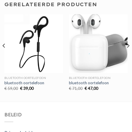
GERELATEERDE PRODUCTEN
BLUETOOTH OORTELEFOON
BLUETOOTH OORTELEFOON
bluetooth oortelefoon
bluetooth oortelefoon
Oorspronkelijke
Huidige
Oorspronkelijke
Huidige
€
59,00
€
39,00
€
71,00
€
47,00
prijs
prijs
prijs
prijs
was:
is:
was:
is:
€ 59,00.
€ 39,00.
€ 71,00.
€ 47,00.
BELEID