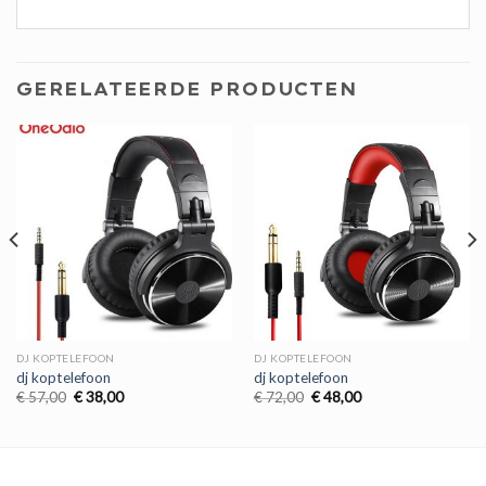
GERELATEERDE PRODUCTEN
DJ KOPTELEFOON
DJ KOPTELEFOON
dj koptelefoon
dj koptelefoon
Oorspronkelijke
Huidige
Oorspronkelijke
Huidige
€
57,00
€
38,00
€
72,00
€
48,00
prijs
prijs
prijs
prijs
was:
is:
was:
is:
€ 57,00.
€ 38,00.
€ 72,00.
€ 48,00.