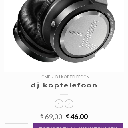
HOME
/
DJ KOPTELEFOON
dj koptelefoon
Oorspronkelijke
Huidige
69,00
46,00
€
€
prijs
prijs
dj koptelefoon aantal