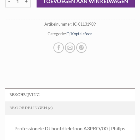
was:
is:
TOEVOEGEN AAN WINKELWAGEN
€ 69,00.
€ 46,00.
Artikelnummer:
IC-01131989
Categorie:
Dj Koptelefoon
BESCHRIJVING
BEOORDELINGEN (0)
Professionele DJ hoofdtelefoon A3PRO/00 | Philips