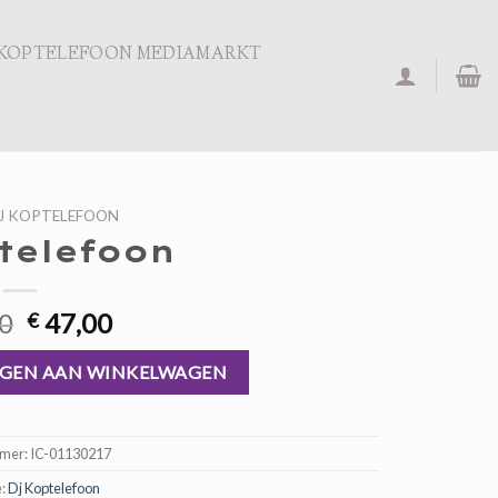
KOPTELEFOON MEDIAMARKT
J KOPTELEFOON
telefoon
Oorspronkelijke
Huidige
0
47,00
€
prijs
prijs
was:
is:
GEN AAN WINKELWAGEN
€ 71,00.
€ 47,00.
mmer:
IC-01130217
e:
Dj Koptelefoon