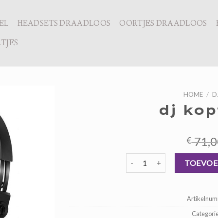
EL
HEADSETS DRAADLOOS
OORTJES DRAADLOOS
TJES
HOME
/
D
dj kop
71,0
€
dj koptelefoon aantal
TOEVOE
Artikelnu
Categori