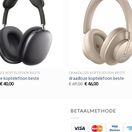
ZE KOPTELEFOON BESTE
DRAADLOZE KOPTELEFOON BESTE
ze koptelefoon beste
draadloze koptelefoon beste
Oorspronkelijke
Huidige
Oorspronkelijke
Huidige
€
40,00
€
69,00
€
46,00
prijs
prijs
prijs
prijs
was:
is:
was:
is:
€ 60,00.
€ 40,00.
€ 69,00.
€ 46,00.
BETAALMETHODE