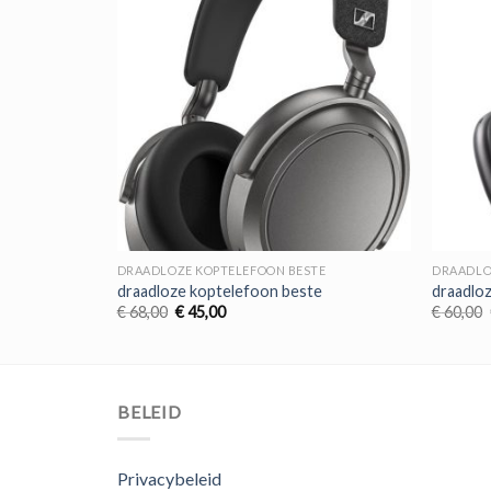
TE
DRAADLOZE KOPTELEFOON BESTE
DRAADLO
e
draadloze koptelefoon beste
draadlo
Oorspronkelijke
Huidige
€
68,00
€
45,00
€
60,00
prijs
prijs
was:
is:
€ 68,00.
€ 45,00.
BELEID
Privacybeleid