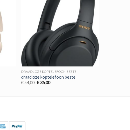
DRAADLOZE KOPTELEFOON BESTE
draadloze koptelefoon beste
Oorspronkelijke
Huidige
€
54,00
€
36,00
prijs
prijs
was:
is:
€ 54,00.
€ 36,00.