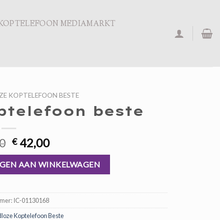
KOPTELEFOON MEDIAMARKT
ZE KOPTELEFOON BESTE
ptelefoon beste
Oorspronkelijke
Huidige
0
42,00
€
prijs
prijs
aantal
was:
is:
GEN AAN WINKELWAGEN
€ 63,00.
€ 42,00.
mmer:
IC-01130168
loze Koptelefoon Beste