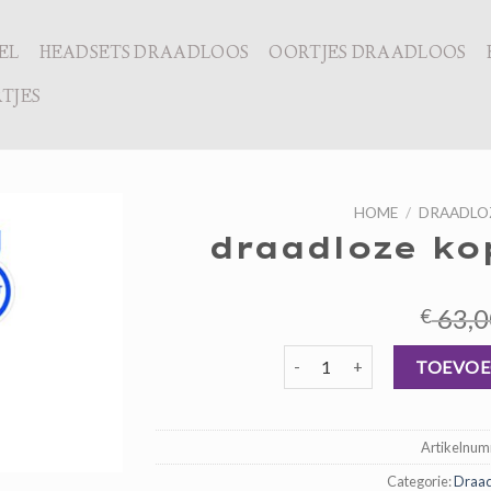
EL
HEADSETS DRAADLOOS
OORTJES DRAADLOOS
TJES
HOME
/
DRAADLO
draadloze ko
63,0
€
draadloze koptelefoon beste 
TOEVOE
Artikelnu
Categorie:
Draad