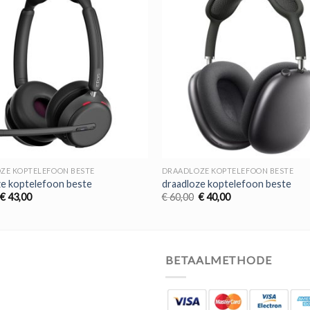
ZE KOPTELEFOON BESTE
DRAADLOZE KOPTELEFOON BESTE
ze koptelefoon beste
draadloze koptelefoon beste
Oorspronkelijke
Huidige
Oorspronkelijke
Huidige
€
43,00
€
60,00
€
40,00
prijs
prijs
prijs
prijs
was:
is:
was:
is:
€ 65,00.
€ 43,00.
€ 60,00.
€ 40,00.
BETAALMETHODE