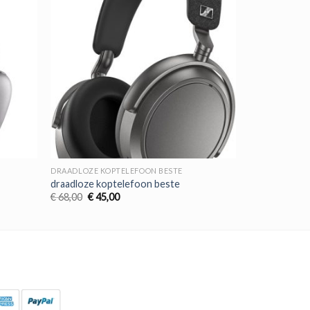
DRAADLOZE KOPTELEFOON BESTE
draadloze koptelefoon beste
Oorspronkelijke
Huidige
€
68,00
€
45,00
prijs
prijs
was:
is:
€ 68,00.
€ 45,00.