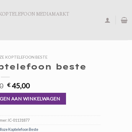
KOPTELEFOON MEDIAMARKT
ZE KOPTELEFOON BESTE
ptelefoon beste
Oorspronkelijke
Huidige
0
45,00
€
prijs
prijs
aantal
was:
is:
GEN AAN WINKELWAGEN
€ 68,00.
€ 45,00.
mmer:
IC-01131877
loze Koptelefoon Beste