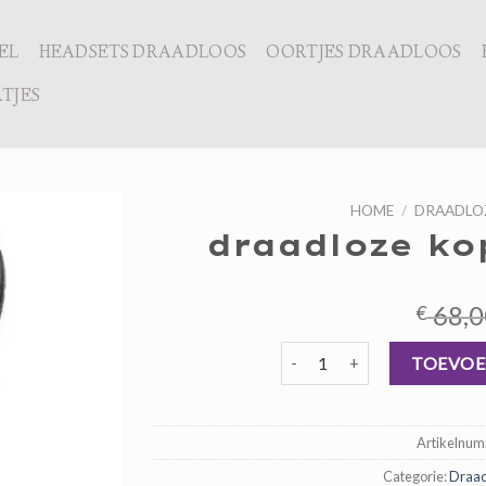
EL
HEADSETS DRAADLOOS
OORTJES DRAADLOOS
TJES
HOME
/
DRAADLO
draadloze ko
68,0
€
draadloze koptelefoon beste 
TOEVOE
Artikelnu
Categorie:
Draad