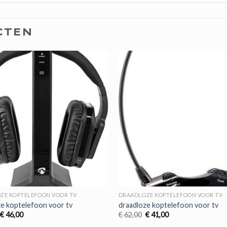
CTEN
ZE KOPTELEFOON VOOR TV
DRAADLOZE KOPTELEFOON VOOR TV
ze koptelefoon voor tv
draadloze koptelefoon voor tv
Oorspronkelijke
Huidige
Oorspronkelijke
Huidige
€
46,00
€
62,00
€
41,00
prijs
prijs
prijs
prijs