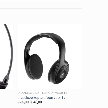
DRAADLOZE KOPTELEFOON VOOR TV
draadloze koptelefoon voor tv
Oorspronkelijke
Huidige
€
65,00
€
43,00
prijs
prijs