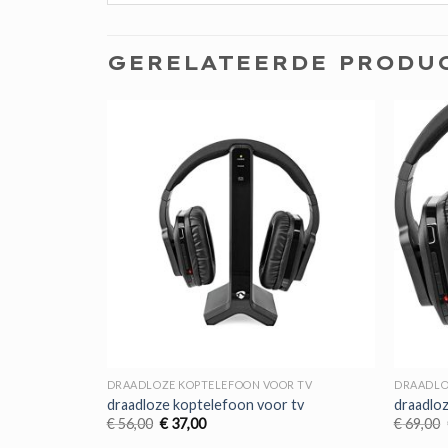
GERELATEERDE PRODU
R TV
DRAADLOZE KOPTELEFOON VOOR TV
DRAADLO
 tv
draadloze koptelefoon voor tv
draadlo
Oorspronkelijke
Huidige
€
56,00
€
37,00
€
69,00
prijs
prijs