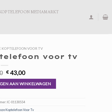
KOPTELEFOON MEDIAMARKT
E KOPTELEFOON VOOR TV
telefoon voor tv
Oorspronkelijke
Huidige
0
43,00
€
prijs
prijs
v aantal
was:
is:
GEN AAN WINKELWAGEN
€ 65,00.
€ 43,00.
mmer:
IC-01130554
oze Koptelefoon Voor Tv