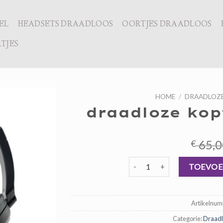
EL
HEADSETS DRAADLOOS
OORTJES DRAADLOOS
TJES
HOME
/
DRAADLOZ
draadloze kop
65,0
€
draadloze koptelefoon voor t
TOEVOE
Artikelnu
Categorie:
Draadl