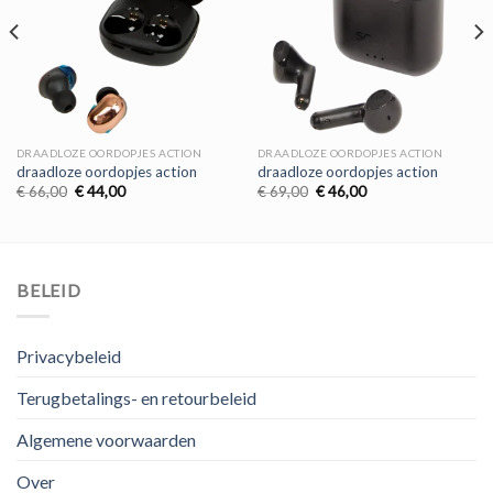
DRAADLOZE OORDOPJES ACTION
DRAADLOZE OORDOPJES ACTION
draadloze oordopjes action
draadloze oordopjes action
Oorspronkelijke
Huidige
Oorspronkelijke
Huidige
€
66,00
€
44,00
€
69,00
€
46,00
prijs
prijs
prijs
prijs
was:
is:
was:
is:
€ 66,00.
€ 44,00.
€ 69,00.
€ 46,00.
BELEID
Privacybeleid
Terugbetalings- en retourbeleid
Algemene voorwaarden
Over