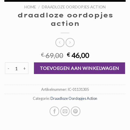
HOME
/
DRAADLOZE OORDOPJES ACTION
draadloze oordopjes
action
Oorspronkelijke
Huidige
69,00
46,00
€
€
prijs
prijs
draadloze oordopjes action aantal
was:
is:
TOEVOEGEN AAN WINKELWAGEN
€ 69,00.
€ 46,00.
Artikelnummer:
IC-01131305
Categorie:
Draadloze Oordopjes Action