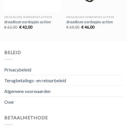
DRAADLOZE OORDOPJES ACTION
DRAADLOZE OORDOPJES ACTION
draadloze oordopjes action
draadloze oordopjes action
Oorspronkelijke
Huidige
Oorspronkelijke
Huidige
€
63,00
€
42,00
€
69,00
€
46,00
prijs
prijs
prijs
prijs
was:
is:
was:
is:
€ 63,00.
€ 42,00.
€ 69,00.
€ 46,00.
BELEID
Privacybeleid
Terugbetalings- en retourbeleid
Algemene voorwaarden
Over
BETAALMETHODE