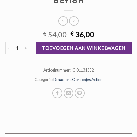
action
Oorspronkelijke
Huidige
54,00
36,00
€
€
prijs
prijs
draadloze oordopjes action aantal
was:
is:
TOEVOEGEN AAN WINKELWAGEN
€ 54,00.
€ 36,00.
Artikelnummer:
IC-01131352
Categorie:
Draadloze Oordopjes Action