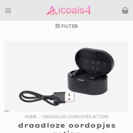
Ga
naar
inhoud
FILTER
HOME
/
DRAADLOZE OORDOPJES ACTION
draadloze oordopjes