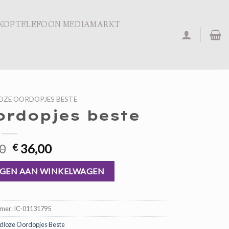
KOPTELEFOON MEDIAMARKT
OZE OORDOPJES BESTE
ordopjes beste
Oorspronkelijke
Huidige
0
36,00
€
prijs
prijs
ntal
was:
is:
GEN AAN WINKELWAGEN
€ 54,00.
€ 36,00.
mmer:
IC-01131795
dloze Oordopjes Beste