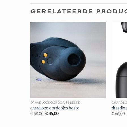
GERELATEERDE PRODU
DRAADLOZE OORDOPJES BESTE
DRAADLO
draadloze oordopjes beste
draadlo
Oorspronkelijke
Huidige
€
68,00
€
45,00
€
66,00
prijs
prijs
was:
is:
€ 68,00.
€ 45,00.