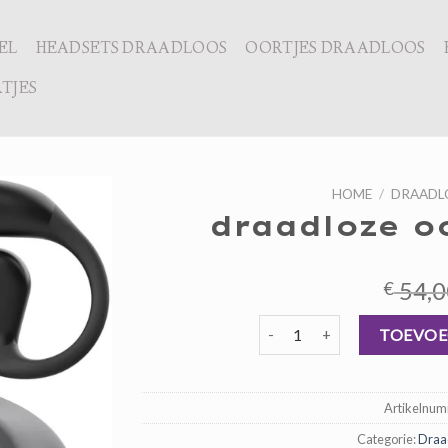
EL
HEADSETS DRAADLOOS
OORTJES DRAADLOOS
TJES
HOME
/
DRAADL
draadloze o
54,0
€
draadloze oordopjes beste aa
TOEVOE
Artikelnu
Categorie:
Draa