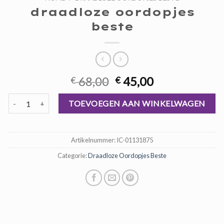
draadloze oordopjes
beste
Oorspronkelijke
Huidige
68,00
45,00
€
€
prijs
prijs
draadloze oordopjes beste aantal
was:
is:
TOEVOEGEN AAN WINKELWAGEN
€ 68,00.
€ 45,00.
Artikelnummer:
IC-01131875
Categorie:
Draadloze Oordopjes Beste