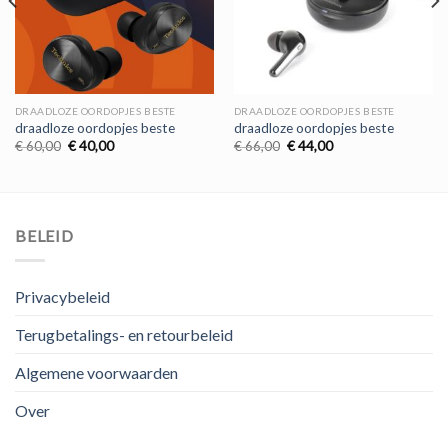
DRAADLOZE OORDOPJES BESTE
DRAADLOZE OORDOPJES BESTE
draadloze oordopjes beste
draadloze oordopjes beste
Oorspronkelijke
Huidige
Oorspronkelijke
Huidige
€
60,00
€
40,00
€
66,00
€
44,00
prijs
prijs
prijs
prijs
was:
is:
was:
is:
€ 60,00.
€ 40,00.
€ 66,00.
€ 44,00.
BELEID
Privacybeleid
Terugbetalings- en retourbeleid
Algemene voorwaarden
Over