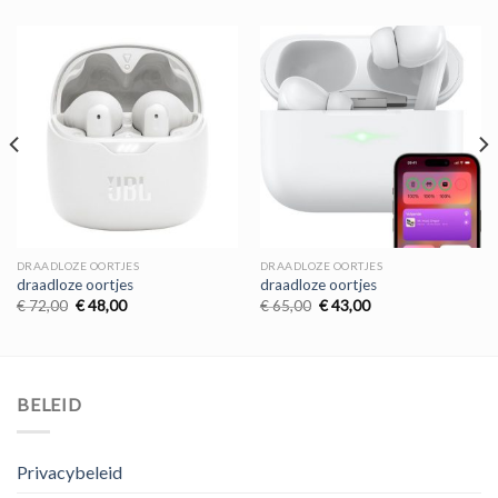
DRAADLOZE OORTJES
DRAADLOZE OORTJES
draadloze oortjes
draadloze oortjes
Oorspronkelijke
Huidige
Oorspronkelijke
Huidige
€
72,00
€
48,00
€
65,00
€
43,00
prijs
prijs
prijs
prijs
was:
is:
was:
is:
€ 72,00.
€ 48,00.
€ 65,00.
€ 43,00.
BELEID
Privacybeleid