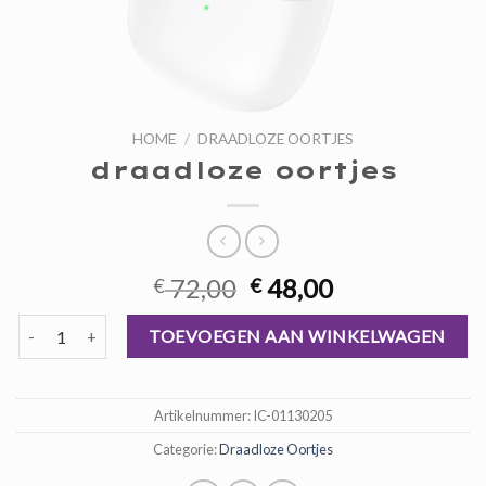
HOME
/
DRAADLOZE OORTJES
draadloze oortjes
Oorspronkelijke
Huidige
72,00
48,00
€
€
prijs
prijs
draadloze oortjes aantal
was:
is:
TOEVOEGEN AAN WINKELWAGEN
€ 72,00.
€ 48,00.
Artikelnummer:
IC-01130205
Categorie:
Draadloze Oortjes