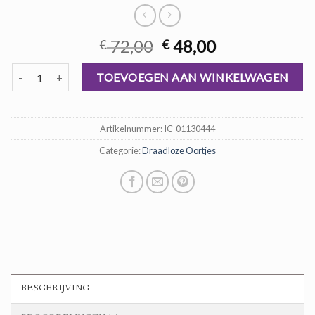
Oorspronkelijke
Huidige
72,00
48,00
€
€
prijs
prijs
draadloze oortjes aantal
was:
is:
TOEVOEGEN AAN WINKELWAGEN
€ 72,00.
€ 48,00.
Artikelnummer:
IC-01130444
Categorie:
Draadloze Oortjes
BESCHRIJVING