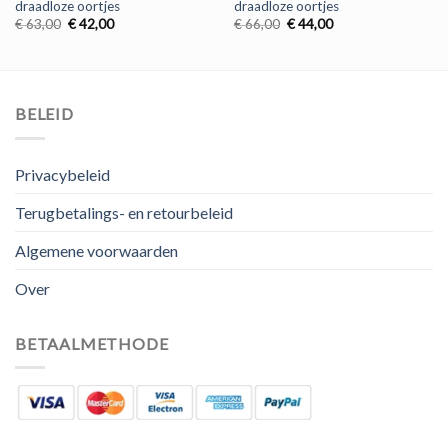
draadloze oortjes
draadloze oortjes
Oorspronkelijke
Huidige
Oorspronkelijke
Huidige
€
63,00
€
42,00
€
66,00
€
44,00
prijs
prijs
prijs
prijs
was:
is:
was:
is:
€ 63,00.
€ 42,00.
€ 66,00.
€ 44,00.
BELEID
Privacybeleid
Terugbetalings- en retourbeleid
Algemene voorwaarden
Over
BETAALMETHODE