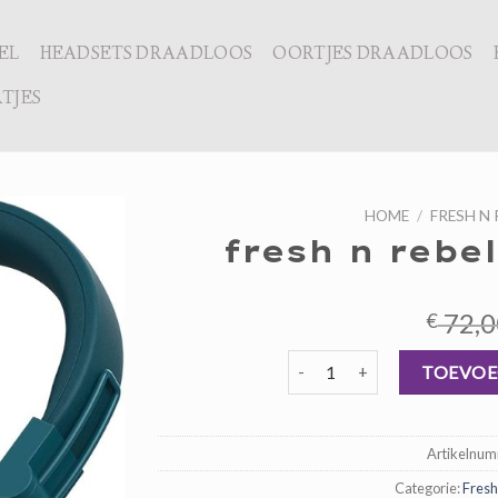
EL
HEADSETS DRAADLOOS
OORTJES DRAADLOOS
TJES
HOME
/
FRESH N
fresh n rebe
72,0
€
fresh n rebel hoofdtelefoon 
TOEVOE
Artikelnu
Categorie:
Fresh