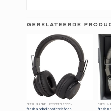
GERELATEERDE PRODU
N
FRESH N REBEL HOOFDTELEFOON
FRESH N
n
fresh n rebel hoofdtelefoon
fresh n