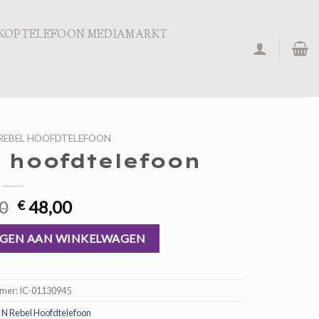
KOPTELEFOON MEDIAMARKT
 REBEL HOOFDTELEFOON
l hoofdtelefoon
Oorspronkelijke
Huidige
0
48,00
€
prijs
prijs
aantal
was:
is:
GEN AAN WINKELWAGEN
€ 72,00.
€ 48,00.
mmer:
IC-01130945
 N Rebel Hoofdtelefoon