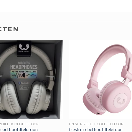
CTEN
 REBEL HOOFDTELEFOON
FRESH N REBEL HOOFDTELEFOON
 rebel hoofdtelefoon
fresh n rebel hoofdtelefoon