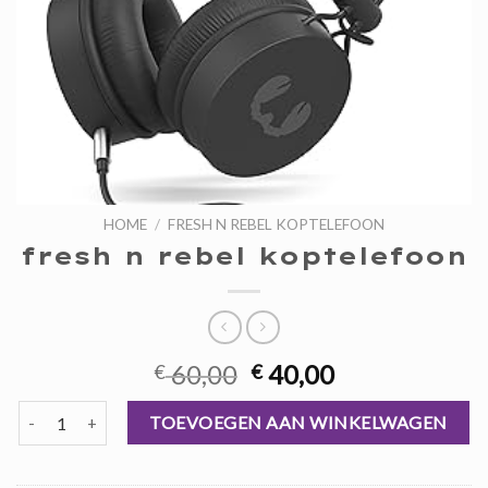
HOME
/
FRESH N REBEL KOPTELEFOON
fresh n rebel koptelefoon
Oorspronkelijke
Huidige
60,00
40,00
€
€
prijs
prijs
fresh n rebel koptelefoon aantal
was:
is:
TOEVOEGEN AAN WINKELWAGEN
€ 60,00.
€ 40,00.