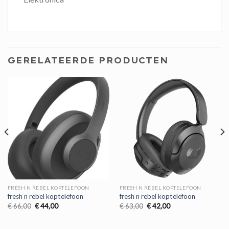
GERELATEERDE PRODUCTEN
FRESH N REBEL KOPTELEFOON
FRESH N REBEL KOPTELEFOON
fresh n rebel koptelefoon
fresh n rebel koptelefoon
Oorspronkelijke
Huidige
Oorspronkelijke
Huidige
€
66,00
€
44,00
€
63,00
€
42,00
prijs
prijs
prijs
prijs
was:
is:
was:
is:
€ 66,00.
€ 44,00.
€ 63,00.
€ 42,00.