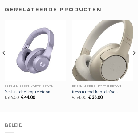
GERELATEERDE PRODUCTEN
FRESH N REBEL KOPTELEFOON
FRESH N REBEL KOPTELEFOON
fresh n rebel koptelefoon
fresh n rebel koptelefoon
Oorspronkelijke
Huidige
Oorspronkelijke
Huidige
€
66,00
€
44,00
€
54,00
€
36,00
prijs
prijs
prijs
prijs
was:
is:
was:
is:
€ 66,00.
€ 44,00.
€ 54,00.
€ 36,00.
BELEID