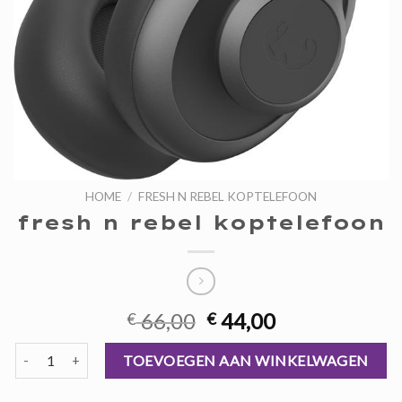
HOME
/
FRESH N REBEL KOPTELEFOON
fresh n rebel koptelefoon
Oorspronkelijke
Huidige
66,00
44,00
€
€
prijs
prijs
fresh n rebel koptelefoon aantal
was:
is:
TOEVOEGEN AAN WINKELWAGEN
€ 66,00.
€ 44,00.