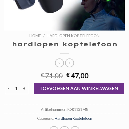
HOME
/
HARDLOPEN KOPTELEFOON
hardlopen koptelefoon
Oorspronkelijke
Huidige
71,00
47,00
€
€
prijs
prijs
hardlopen koptelefoon aantal
was:
is:
TOEVOEGEN AAN WINKELWAGEN
€ 71,00.
€ 47,00.
Artikelnummer:
IC-01131748
Categorie:
Hardlopen Koptelefoon