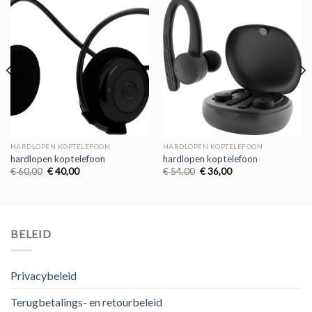
HARDLOPEN KOPTELEFOON
HARDLOPEN KOPTELEFOON
hardlopen koptelefoon
hardlopen koptelefoon
Oorspronkelijke
Huidige
Oorspronkelijke
Huidige
€
60,00
€
40,00
€
54,00
€
36,00
prijs
prijs
prijs
prijs
was:
is:
was:
is:
€ 60,00.
€ 40,00.
€ 54,00.
€ 36,00.
BELEID
Privacybeleid
Terugbetalings- en retourbeleid