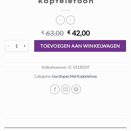
koptelefoon
Oorspronkelijke
Huidige
63,00
42,00
€
€
prijs
prijs
hardlopen met koptelefoon aantal
was:
is:
TOEVOEGEN AAN WINKELWAGEN
€ 63,00.
€ 42,00.
Artikelnummer:
IC-01130337
Categorie:
Hardlopen Met Koptelefoon