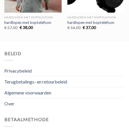
HARDLOPEN MET KOPTELEFOON
HARDLOPEN MET KOPTELEFOON
hardlopen met koptelefoon
hardlopen met koptelefoon
Oorspronkelijke
Huidige
Oorspronkelijke
Huidige
€
57,00
€
38,00
€
56,00
€
37,00
prijs
prijs
prijs
prijs
was:
is:
was:
is:
€ 57,00.
€ 38,00.
€ 56,00.
€ 37,00.
BELEID
Privacybeleid
Terugbetalings- en retourbeleid
Algemene voorwaarden
Over
BETAALMETHODE