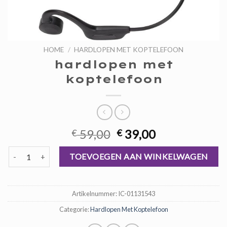
HOME
/
HARDLOPEN MET KOPTELEFOON
hardlopen met
koptelefoon
Oorspronkelijke
Huidige
59,00
39,00
€
€
prijs
prijs
hardlopen met koptelefoon aantal
was:
is:
TOEVOEGEN AAN WINKELWAGEN
€ 59,00.
€ 39,00.
Artikelnummer:
IC-01131543
Categorie:
Hardlopen Met Koptelefoon