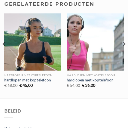
GERELATEERDE PRODUCTEN
HARDLOPEN MET KOPTELEFOON
HARDLOPEN MET KOPTELEFOON
hardlopen met koptelefoon
hardlopen met koptelefoon
Oorspronkelijke
Huidige
Oorspronkelijke
Huidige
€
68,00
€
45,00
€
54,00
€
36,00
prijs
prijs
prijs
prijs
was:
is:
was:
is:
€ 68,00.
€ 45,00.
€ 54,00.
€ 36,00.
BELEID