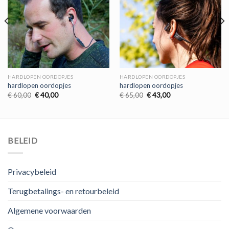
HARDLOPEN OORDOPJES
HARDLOPEN OORDOPJES
hardlopen oordopjes
hardlopen oordopjes
Oorspronkelijke
Huidige
Oorspronkelijke
Huidige
€
60,00
€
40,00
€
65,00
€
43,00
prijs
prijs
prijs
prijs
was:
is:
was:
is:
€ 60,00.
€ 40,00.
€ 65,00.
€ 43,00.
BELEID
Privacybeleid
Terugbetalings- en retourbeleid
Algemene voorwaarden