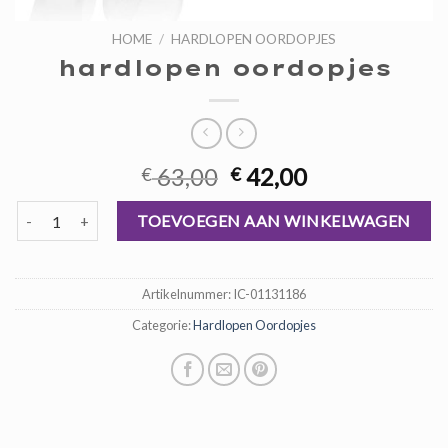
HOME
/
HARDLOPEN OORDOPJES
hardlopen oordopjes
Oorspronkelijke
Huidige
63,00
42,00
€
€
prijs
prijs
hardlopen oordopjes aantal
was:
is:
TOEVOEGEN AAN WINKELWAGEN
€ 63,00.
€ 42,00.
Artikelnummer:
IC-01131186
Categorie:
Hardlopen Oordopjes