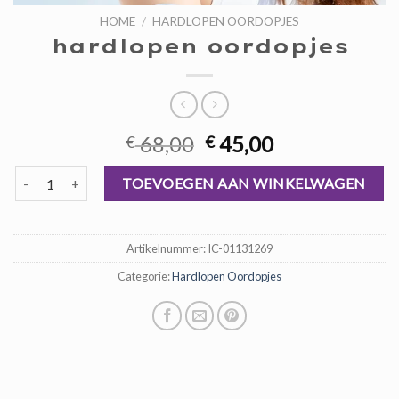
HOME
/
HARDLOPEN OORDOPJES
hardlopen oordopjes
Oorspronkelijke
Huidige
68,00
45,00
€
€
prijs
prijs
hardlopen oordopjes aantal
was:
is:
TOEVOEGEN AAN WINKELWAGEN
€ 68,00.
€ 45,00.
Artikelnummer:
IC-01131269
Categorie:
Hardlopen Oordopjes