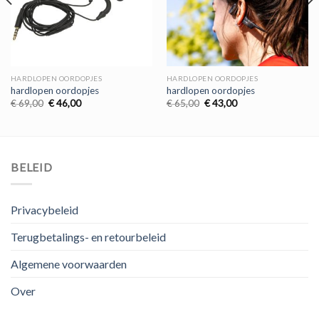
HARDLOPEN OORDOPJES
HARDLOPEN OORDOPJES
hardlopen oordopjes
hardlopen oordopjes
Oorspronkelijke
Huidige
Oorspronkelijke
Huidige
€
69,00
€
46,00
€
65,00
€
43,00
prijs
prijs
prijs
prijs
was:
is:
was:
is:
€ 69,00.
€ 46,00.
€ 65,00.
€ 43,00.
BELEID
Privacybeleid
Terugbetalings- en retourbeleid
Algemene voorwaarden
Over