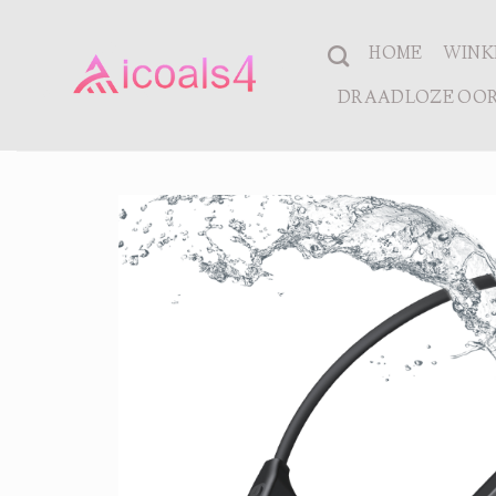
Ga
naar
HOME
WINK
inhoud
DRAADLOZE OOR