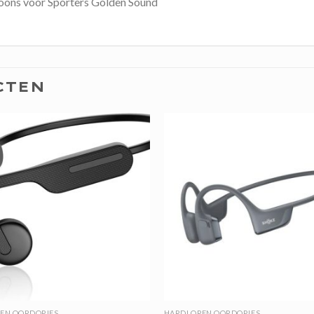
oons voor Sporters Golden Sound
CTEN
EN OORDOPJES
HARDLOPEN OORDOPJES