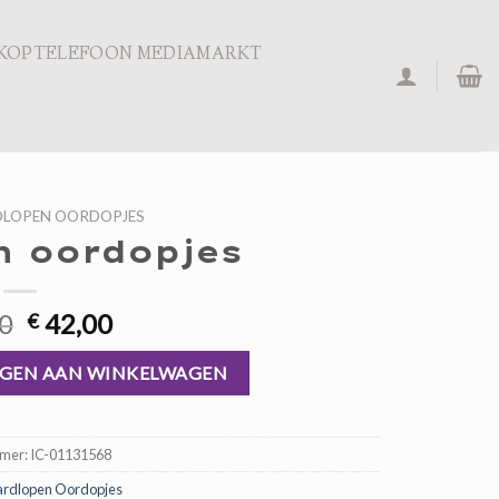
KOPTELEFOON MEDIAMARKT
LOPEN OORDOPJES
n oordopjes
Oorspronkelijke
Huidige
0
42,00
€
prijs
prijs
was:
is:
GEN AAN WINKELWAGEN
€ 63,00.
€ 42,00.
mmer:
IC-01131568
rdlopen Oordopjes