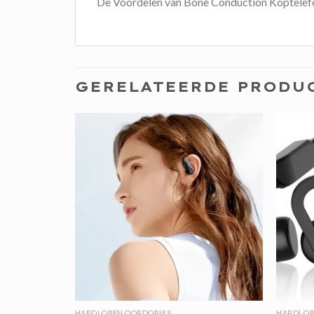
De Voordelen van Bone Conduction Koptelef
GERELATEERDE PRODU
HARDLOPEN OORDOPJES
HARDLOP