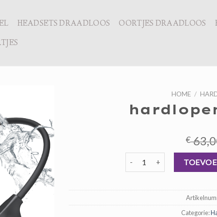
EL
HEADSETS DRAADLOOS
OORTJES DRAADLOOS
TJES
HOME
/
HARD
hardlope
63,0
€
hardlopen oordopjes aantal
TOEVOE
Artikelnu
Categorie:
Ha