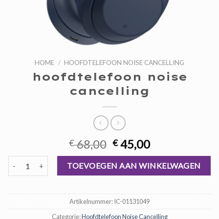
HOME
/
HOOFDTELEFOON NOISE CANCELLING
hoofdtelefoon noise
cancelling
Oorspronkelijke
Huidige
68,00
45,00
€
€
prijs
prijs
hoofdtelefoon noise cancelling aantal
was:
is:
TOEVOEGEN AAN WINKELWAGEN
€ 68,00.
€ 45,00.
Artikelnummer:
IC-01131049
Categorie:
Hoofdtelefoon Noise Cancelling