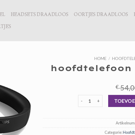
EL
HEADSETS DRAADLOOS
OORTJES DRAADLOOS
TJES
HOME
/
HOOFDTELE
hoofdtelefoon 
54,0
€
hoofdtelefoon noise cancellin
TOEVOE
Artikelnu
Categorie:
Hoofdt