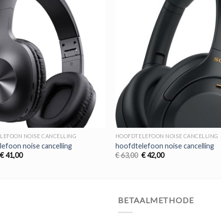
LEFOON NOISE CANCELLING
HOOFDTELEFOON NOISE CANCELLING
efoon noise cancelling
hoofdtelefoon noise cancelling
Oorspronkelijke
Huidige
Oorspronkelijke
Huidige
€
41,00
€
63,00
€
42,00
prijs
prijs
prijs
prijs
was:
is:
was:
is:
€ 62,00.
€ 41,00.
€ 63,00.
€ 42,00.
BETAALMETHODE