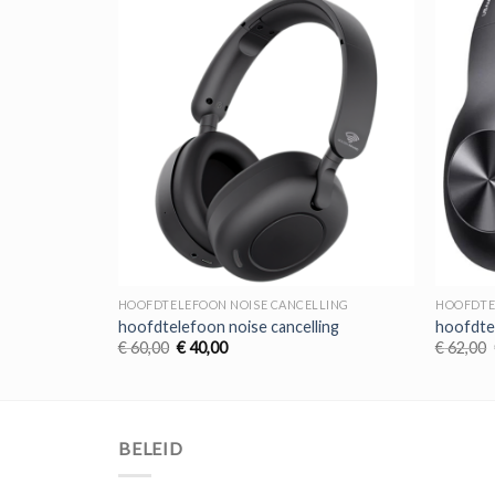
LLING
HOOFDTELEFOON NOISE CANCELLING
HOOFDTE
ing
hoofdtelefoon noise cancelling
hoofdtel
Oorspronkelijke
Huidige
€
60,00
€
40,00
€
62,00
prijs
prijs
was:
is:
€ 60,00.
€ 40,00.
BELEID