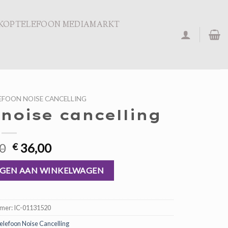
KOPTELEFOON MEDIAMARKT
FOON NOISE CANCELLING
noise cancelling
Oorspronkelijke
Huidige
0
36,00
€
prijs
prijs
g aantal
was:
is:
GEN AAN WINKELWAGEN
€ 54,00.
€ 36,00.
mmer:
IC-01131520
elefoon Noise Cancelling