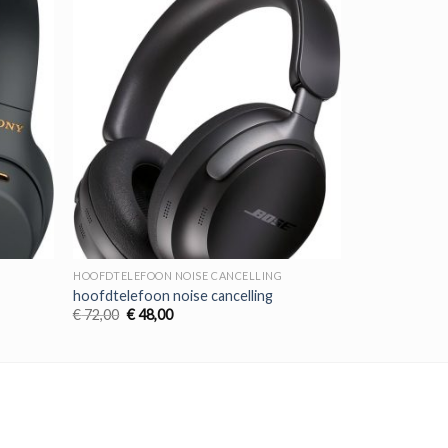
HOOFDTELEFOON NOISE CANCELLING
hoofdtelefoon noise cancelling
Oorspronkelijke
Huidige
€
72,00
€
48,00
prijs
prijs
was:
is:
€ 72,00.
€ 48,00.