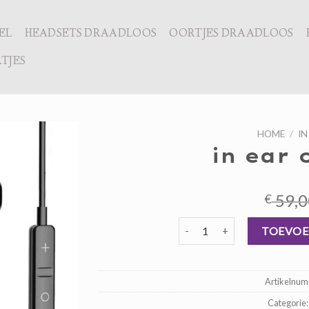
EL
HEADSETS DRAADLOOS
OORTJES DRAADLOOS
TJES
HOME
/
IN
in ear 
59,0
€
in ear oordopjes aantal
TOEVOE
Artikelnu
Categorie