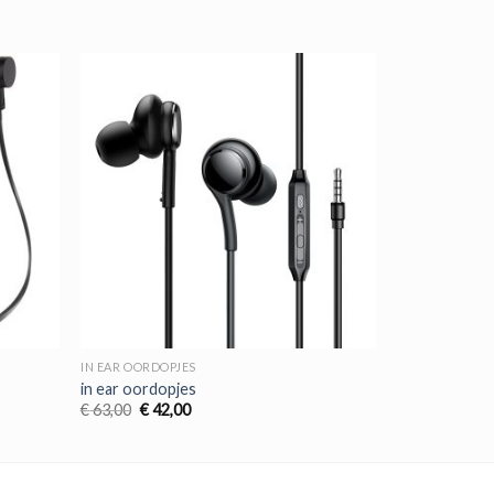
IN EAR OORDOPJES
in ear oordopjes
Oorspronkelijke
Huidige
€
63,00
€
42,00
prijs
prijs
was:
is:
€ 63,00.
€ 42,00.