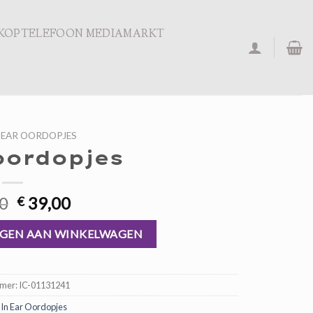
KOPTELEFOON MEDIAMARKT
 EAR OORDOPJES
oordopjes
Oorspronkelijke
Huidige
0
39,00
€
prijs
prijs
was:
is:
GEN AAN WINKELWAGEN
€ 59,00.
€ 39,00.
mmer:
IC-01131241
:
In Ear Oordopjes