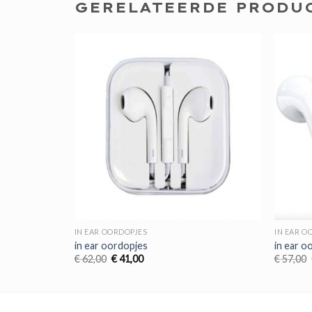
GERELATEERDE PRODU
IN EAR OORDOPJES
IN EAR O
in ear oordopjes
in ear o
Oorspronkelijke
Huidige
€
62,00
€
41,00
€
57,00
prijs
prijs
was:
is:
€ 62,00.
€ 41,00.