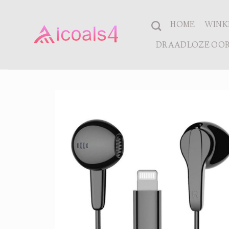
Ga
naar
HOME
WINK
inhoud
DRAADLOZE OOR