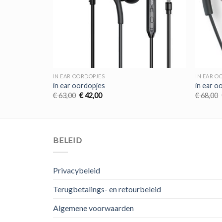
IN EAR OORDOPJES
IN EAR O
in ear oordopjes
in ear o
Oorspronkelijke
Huidige
€
63,00
€
42,00
€
68,00
prijs
prijs
was:
is:
€ 63,00.
€ 42,00.
BELEID
Privacybeleid
Terugbetalings- en retourbeleid
Algemene voorwaarden