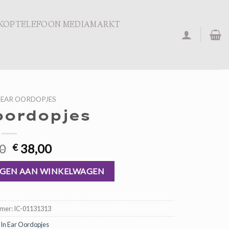
KOPTELEFOON MEDIAMARKT
 EAR OORDOPJES
oordopjes
Oorspronkelijke
Huidige
0
38,00
€
prijs
prijs
was:
is:
GEN AAN WINKELWAGEN
€ 57,00.
€ 38,00.
mmer:
IC-01131313
:
In Ear Oordopjes