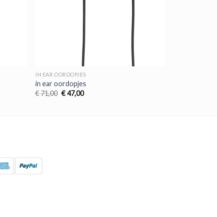
IN EAR OORDOPJES
in ear oordopjes
Oorspronkelijke
Huidige
€
71,00
€
47,00
prijs
prijs
was:
is:
€ 71,00.
€ 47,00.