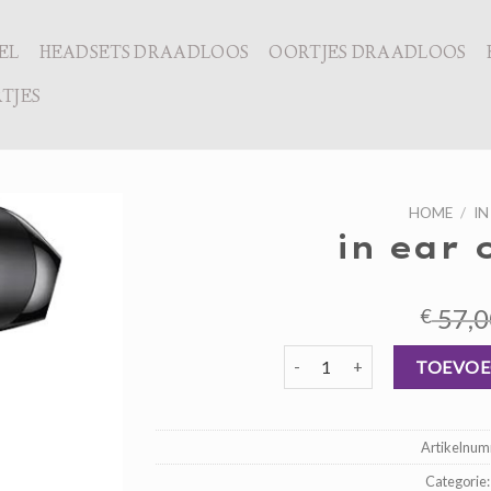
EL
HEADSETS DRAADLOOS
OORTJES DRAADLOOS
TJES
HOME
/
IN
in ear 
57,0
€
in ear oordopjes aantal
TOEVOE
Artikelnu
Categorie