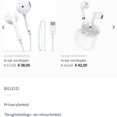
IN EAR OORDOPJES
IN EAR OORDOPJES
in ear oordopjes
in ear oordopjes
Oorspronkelijke
Huidige
Oorspronkelijke
Huidige
€
57,00
€
38,00
€
63,00
€
42,00
prijs
prijs
prijs
prijs
was:
is:
was:
is:
€ 57,00.
€ 38,00.
€ 63,00.
€ 42,00.
BELEID
Privacybeleid
Terugbetalings- en retourbeleid