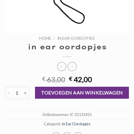
HOME
/
IN EAR OORDOPJES
in ear oordopjes
Oorspronkelijke
Huidige
63,00
42,00
€
€
prijs
prijs
in ear oordopjes aantal
was:
is:
TOEVOEGEN AAN WINKELWAGEN
€ 63,00.
€ 42,00.
Artikelnummer:
IC-01131455
Categorie:
In Ear Oordopjes