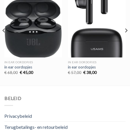
IN EAR OORDOPJES
IN EAR OORDOPJES
in ear oordopjes
in ear oordopjes
Oorspronkelijke
Huidige
Oorspronkelijke
Huidige
€
68,00
€
45,00
€
57,00
€
38,00
prijs
prijs
prijs
prijs
was:
is:
was:
is:
€ 68,00.
€ 45,00.
€ 57,00.
€ 38,00.
BELEID
Privacybeleid
Terugbetalings- en retourbeleid