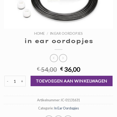
HOME
/
IN EAR OORDOPJES
in ear oordopjes
Oorspronkelijke
Huidige
54,00
36,00
€
€
prijs
prijs
in ear oordopjes aantal
was:
is:
TOEVOEGEN AAN WINKELWAGEN
€ 54,00.
€ 36,00.
Artikelnummer:
IC-01131631
Categorie:
In Ear Oordopjes