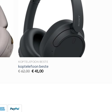
KOPTELEFOON BESTE
koptelefoon beste
Oorspronkelijke
Huidige
€
62,00
€
41,00
prijs
prijs
was:
is:
€ 62,00.
€ 41,00.