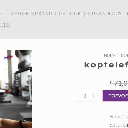
EL
HEADSETS DRAADLOOS
OORTJES DRAADLOOS
TJES
HOME
/
KO
koptele
71,0
€
koptelefoon beste aantal
TOEVOE
Artikelnu
Categorie: