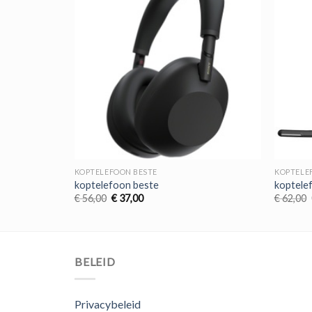
KOPTELEFOON BESTE
KOPTELE
koptelefoon beste
koptele
Oorspronkelijke
Huidige
€
56,00
€
37,00
€
62,00
prijs
prijs
was:
is:
€ 56,00.
€ 37,00.
BELEID
Privacybeleid