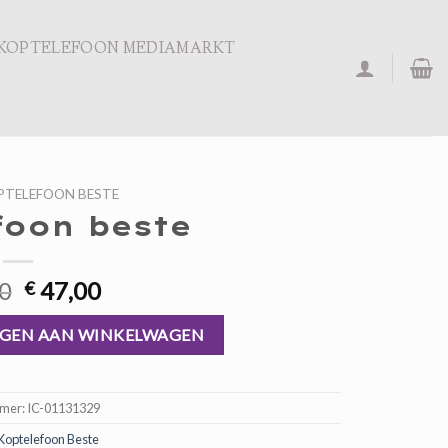
KOPTELEFOON MEDIAMARKT
PTELEFOON BESTE
foon beste
Oorspronkelijke
Huidige
0
47,00
€
prijs
prijs
was:
is:
GEN AAN WINKELWAGEN
€ 71,00.
€ 47,00.
mmer:
IC-01131329
Koptelefoon Beste