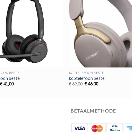
FOON BESTE
KOPTELEFOON BESTE
foon beste
koptelefoon beste
Oorspronkelijke
Huidige
Oorspronkelijke
Huidige
€
41,00
€
69,00
€
46,00
prijs
prijs
prijs
prijs
was:
is:
was:
is:
€ 62,00.
€ 41,00.
€ 69,00.
€ 46,00.
BETAALMETHODE