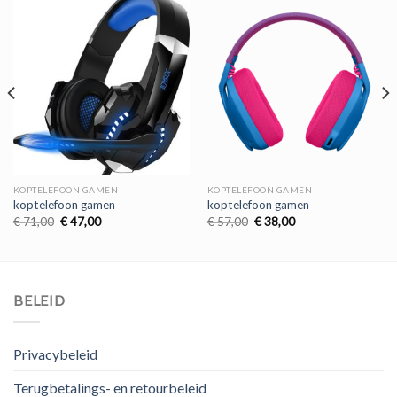
KOPTELEFOON GAMEN
KOPTELEFOON GAMEN
koptelefoon gamen
koptelefoon gamen
Oorspronkelijke
Huidige
Oorspronkelijke
Huidige
€
71,00
€
47,00
€
57,00
€
38,00
prijs
prijs
prijs
prijs
was:
is:
was:
is:
€ 71,00.
€ 47,00.
€ 57,00.
€ 38,00.
BELEID
Privacybeleid
Terugbetalings- en retourbeleid