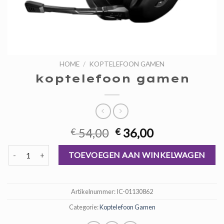
HOME
/
KOPTELEFOON GAMEN
koptelefoon gamen
Oorspronkelijke
Huidige
54,00
36,00
€
€
prijs
prijs
koptelefoon gamen aantal
was:
is:
TOEVOEGEN AAN WINKELWAGEN
€ 54,00.
€ 36,00.
Artikelnummer:
IC-01130862
Categorie:
Koptelefoon Gamen