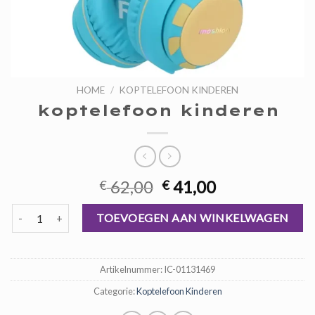
HOME
/
KOPTELEFOON KINDEREN
koptelefoon kinderen
Oorspronkelijke
Huidige
62,00
41,00
€
€
prijs
prijs
koptelefoon kinderen aantal
was:
is:
TOEVOEGEN AAN WINKELWAGEN
€ 62,00.
€ 41,00.
Artikelnummer:
IC-01131469
Categorie:
Koptelefoon Kinderen