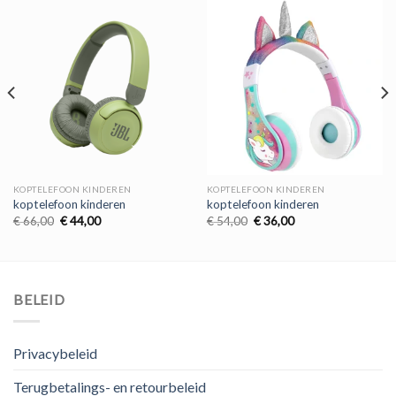
KOPTELEFOON KINDEREN
KOPTELEFOON KINDEREN
koptelefoon kinderen
koptelefoon kinderen
Oorspronkelijke
Huidige
Oorspronkelijke
Huidige
€
66,00
€
44,00
€
54,00
€
36,00
prijs
prijs
prijs
prijs
was:
is:
was:
is:
€ 66,00.
€ 44,00.
€ 54,00.
€ 36,00.
BELEID
Privacybeleid
Terugbetalings- en retourbeleid