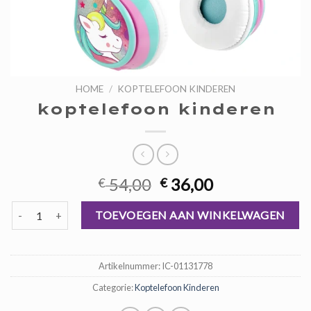
HOME
/
KOPTELEFOON KINDEREN
koptelefoon kinderen
Oorspronkelijke
Huidige
54,00
36,00
€
€
prijs
prijs
koptelefoon kinderen aantal
was:
is:
TOEVOEGEN AAN WINKELWAGEN
€ 54,00.
€ 36,00.
Artikelnummer:
IC-01131778
Categorie:
Koptelefoon Kinderen