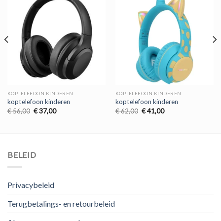
KOPTELEFOON KINDEREN
KOPTELEFOON KINDEREN
koptelefoon kinderen
koptelefoon kinderen
Oorspronkelijke
Huidige
Oorspronkelijke
Huidige
€
56,00
€
37,00
€
62,00
€
41,00
prijs
prijs
prijs
prijs
was:
is:
was:
is:
€ 56,00.
€ 37,00.
€ 62,00.
€ 41,00.
BELEID
Privacybeleid
Terugbetalings- en retourbeleid