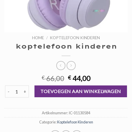
HOME
/
KOPTELEFOON KINDEREN
koptelefoon kinderen
Oorspronkelijke
Huidige
66,00
44,00
€
€
prijs
prijs
koptelefoon kinderen aantal
was:
is:
TOEVOEGEN AAN WINKELWAGEN
€ 66,00.
€ 44,00.
Artikelnummer:
IC-01130584
Categorie:
Koptelefoon Kinderen