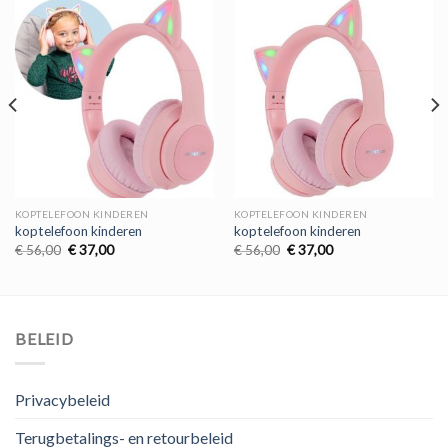
KOPTELEFOON KINDEREN
KOPTELEFOON KINDEREN
koptelefoon kinderen
koptelefoon kinderen
Oorspronkelijke
Huidige
Oorspronkelijke
Huidige
€
56,00
€
37,00
€
56,00
€
37,00
prijs
prijs
prijs
prijs
was:
is:
was:
is:
€ 56,00.
€ 37,00.
€ 56,00.
€ 37,00.
BELEID
Privacybeleid
Terugbetalings- en retourbeleid