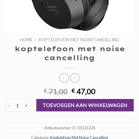
HOME
/
KOPTELEFOON MET NOISE CANCELLING
koptelefoon met noise
cancelling
Oorspronkelijke
Huidige
71,00
47,00
€
€
prijs
prijs
koptelefoon met noise cancelling aantal
was:
is:
TOEVOEGEN AAN WINKELWAGEN
€ 71,00.
€ 47,00.
Artikelnummer:
IC-01131224
Categorie:
Koptelefoon Met Noise Cancelling