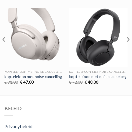
KOPTELEFOON MET NOISE CANCELLING
KOPTELEFOON MET NOISE CANCELLING
koptelefoon met noise cancelling
koptelefoon met noise cancelling
Oorspronkelijke
Huidige
Oorspronkelijke
Huidige
€
71,00
€
47,00
€
72,00
€
48,00
prijs
prijs
prijs
prijs
was:
is:
was:
is:
€ 71,00.
€ 47,00.
€ 72,00.
€ 48,00.
BELEID
Privacybeleid