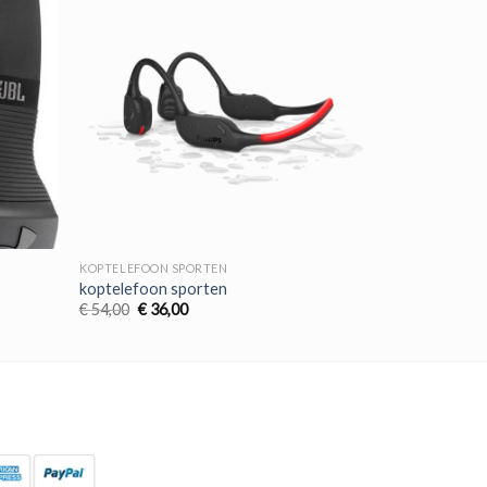
KOPTELEFOON SPORTEN
koptelefoon sporten
Oorspronkelijke
Huidige
€
54,00
€
36,00
prijs
prijs
was:
is:
€ 54,00.
€ 36,00.