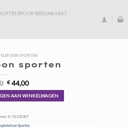
KOPTELEFOON MEDIAMARKT
ELEFOON SPORTEN
oon sporten
Oorspronkelijke
Huidige
0
44,00
€
prijs
prijs
was:
is:
GEN AAN WINKELWAGEN
€ 66,00.
€ 44,00.
mmer:
IC-01130307
optelefoon Sporten