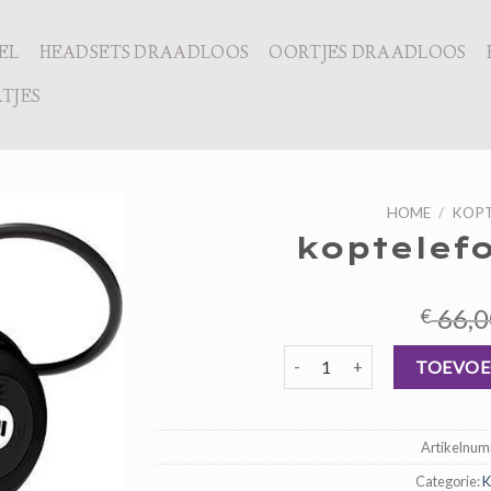
EL
HEADSETS DRAADLOOS
OORTJES DRAADLOOS
TJES
HOME
/
KOPT
koptelef
66,0
€
koptelefoon sporten aantal
TOEVOE
Artikelnu
Categorie:
K