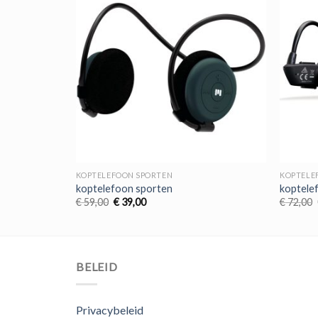
KOPTELEFOON SPORTEN
KOPTELE
koptelefoon sporten
koptele
Oorspronkelijke
Huidige
€
59,00
€
39,00
€
72,00
prijs
prijs
was:
is:
€ 59,00.
€ 39,00.
BELEID
Privacybeleid