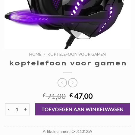
HOME
/
KOPTELEFOON VOOR GAMEN
koptelefoon voor gamen
Oorspronkelijke
Huidige
71,00
47,00
€
€
prijs
prijs
koptelefoon voor gamen aantal
was:
is:
TOEVOEGEN AAN WINKELWAGEN
€ 71,00.
€ 47,00.
Artikelnummer:
IC-01131259