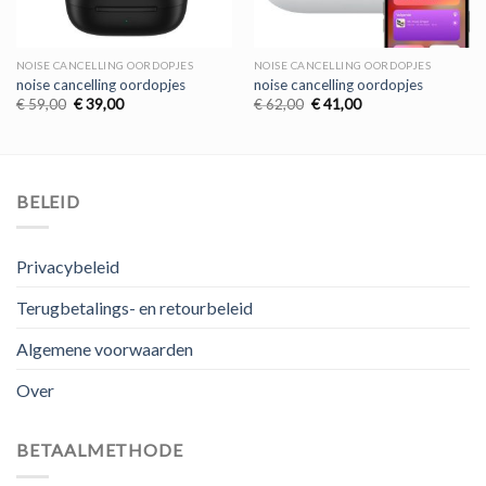
NOISE CANCELLING OORDOPJES
NOISE CANCELLING OORDOPJES
noise cancelling oordopjes
noise cancelling oordopjes
Oorspronkelijke
Huidige
Oorspronkelijke
Huidige
€
59,00
€
39,00
€
62,00
€
41,00
prijs
prijs
prijs
prijs
was:
is:
was:
is:
€ 59,00.
€ 39,00.
€ 62,00.
€ 41,00.
BELEID
Privacybeleid
Terugbetalings- en retourbeleid
Algemene voorwaarden
Over
BETAALMETHODE