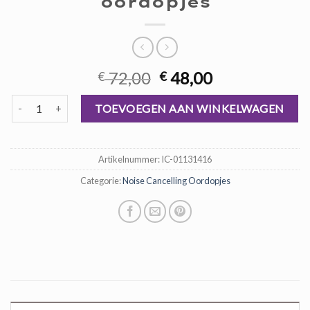
oordopjes
Oorspronkelijke
Huidige
72,00
48,00
€
€
prijs
prijs
noise cancelling oordopjes aantal
was:
is:
TOEVOEGEN AAN WINKELWAGEN
€ 72,00.
€ 48,00.
Artikelnummer:
IC-01131416
Categorie:
Noise Cancelling Oordopjes