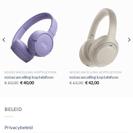
NOISECANCELLING KOPTELEFOON
NOISECANCELLING KOPTELEFOON
noisecancelling koptelefoon
noisecancelling koptelefoon
Oorspronkelijke
Huidige
Oorspronkelijke
Huidige
€
60,00
€
40,00
€
63,00
€
42,00
prijs
prijs
prijs
prijs
was:
is:
was:
is:
€ 60,00.
€ 40,00.
€ 63,00.
€ 42,00.
BELEID
Privacybeleid