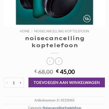
HOME
/
NOISECANCELLING KOPTELEFOON
noisecancelling
koptelefoon
Oorspronkelijke
Huidige
68,00
45,00
€
€
prijs
prijs
noisecancelling koptelefoon aantal
was:
is:
TOEVOEGEN AAN WINKELWAGEN
€ 68,00.
€ 45,00.
Artikelnummer:
IC-01131965
Categorie:
Noisecancelling Koptelefoon