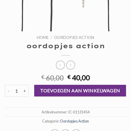
HOME
/
OORDOPJES ACTION
oordopjes action
Oorspronkelijke
Huidige
60,00
40,00
€
€
prijs
prijs
oordopjes action aantal
was:
is:
TOEVOEGEN AAN WINKELWAGEN
€ 60,00.
€ 40,00.
Artikelnummer:
IC-01131454
Categorie:
Oordopjes Action