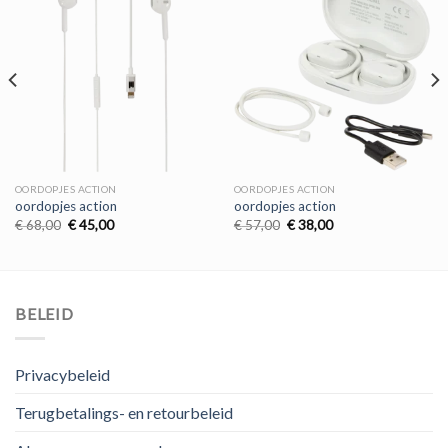
OORDOPJES ACTION
OORDOPJES ACTION
oordopjes action
oordopjes action
Oorspronkelijke
Huidige
Oorspronkelijke
Huidige
€
68,00
€
45,00
€
57,00
€
38,00
prijs
prijs
prijs
prijs
was:
is:
was:
is:
€ 68,00.
€ 45,00.
€ 57,00.
€ 38,00.
BELEID
Privacybeleid
Terugbetalings- en retourbeleid