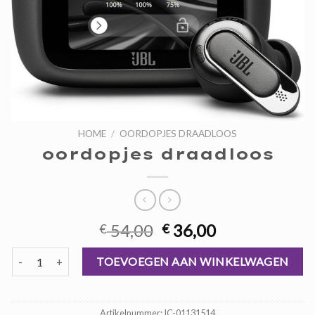
HOME
/
OORDOPJES DRAADLOOS
oordopjes draadloos
Oorspronkelijke
Huidige
54,00
36,00
€
€
prijs
prijs
oordopjes draadloos aantal
was:
is:
TOEVOEGEN AAN WINKELWAGEN
€ 54,00.
€ 36,00.
Artikelnummer:
IC-01131514