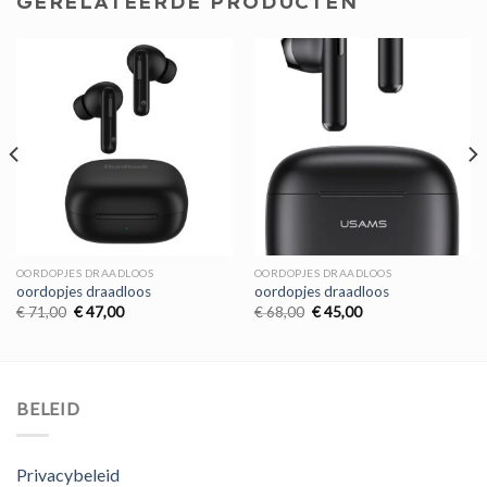
GERELATEERDE PRODUCTEN
OORDOPJES DRAADLOOS
OORDOPJES DRAADLOOS
oordopjes draadloos
oordopjes draadloos
Oorspronkelijke
Huidige
Oorspronkelijke
Huidige
€
71,00
€
47,00
€
68,00
€
45,00
prijs
prijs
prijs
prijs
was:
is:
was:
is:
€ 71,00.
€ 47,00.
€ 68,00.
€ 45,00.
BELEID
Privacybeleid