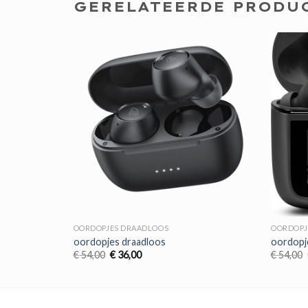
GERELATEERDE PRODU
OORDOPJES DRAADLOOS
OORDOPJ
oordopjes draadloos
oordopj
Oorspronkelijke
Huidige
€
54,00
€
36,00
€
54,00
prijs
prijs
was:
is:
€ 54,00.
€ 36,00.