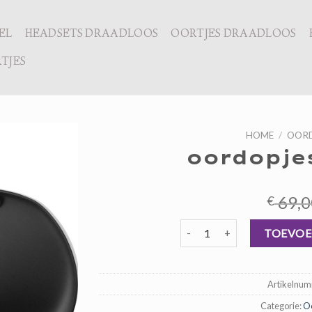
EL
HEADSETS DRAADLOOS
OORTJES DRAADLOOS
TJES
HOME
/
OORD
oordopje
69,0
€
oordopjes draadloos aantal
TOEVOE
Artikelnu
Categorie:
Oo