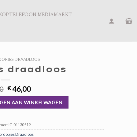
KOPTELEFOON MEDIAMARKT
OPJES DRAADLOOS
s draadloos
Oorspronkelijke
Huidige
0
46,00
€
prijs
prijs
was:
is:
GEN AAN WINKELWAGEN
€ 69,00.
€ 46,00.
mmer:
IC-01130519
rdopjes Draadloos