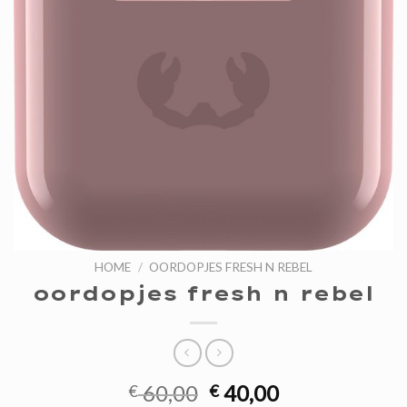
HOME
/
OORDOPJES FRESH N REBEL
oordopjes fresh n rebel
Oorspronkelijke
Huidige
60,00
40,00
€
€