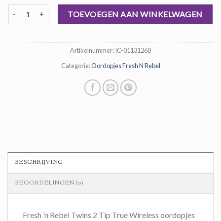
prijs
prijs
oordopjes fresh n rebel aantal
was:
is:
TOEVOEGEN AAN WINKELWAGEN
€ 60,00.
€ 40,00.
Artikelnummer:
IC-01131260
Categorie:
Oordopjes Fresh N Rebel
BESCHRIJVING
BEOORDELINGEN (0)
Fresh ’n Rebel Twins 2 Tip True Wireless oordopjes