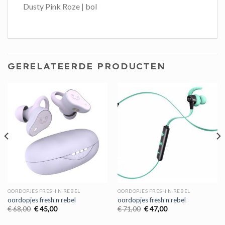
Dusty Pink Roze | bol
GERELATEERDE PRODUCTEN
OORDOPJES FRESH N REBEL
OORDOPJES FRESH N REBEL
oordopjes fresh n rebel
oordopjes fresh n rebel
Oorspronkelijke
Huidige
Oorspronkelijke
Huidige
€
68,00
€
45,00
€
71,00
€
47,00
prijs
prijs
prijs
prijs
was:
is:
was:
is: