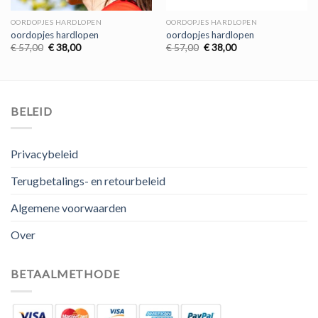
OORDOPJES HARDLOPEN
OORDOPJES HARDLOPEN
oordopjes hardlopen
oordopjes hardlopen
Oorspronkelijke
Huidige
Oorspronkelijke
Huidige
€
57,00
€
38,00
€
57,00
€
38,00
prijs
prijs
prijs
prijs
was:
is:
was:
is:
€ 57,00.
€ 38,00.
€ 57,00.
€ 38,00.
BELEID
Privacybeleid
Terugbetalings- en retourbeleid
Algemene voorwaarden
Over
BETAALMETHODE