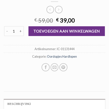
Oorspronkelijke
Huidige
59,00
39,00
€
€
prijs
prijs
oordopjes hardlopen aantal
was:
is:
TOEVOEGEN AAN WINKELWAGEN
€ 59,00.
€ 39,00.
Artikelnummer:
IC-01131444
Categorie:
Oordopjes Hardlopen
BESCHRIJVING