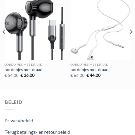
OORDOPJES MET DRAAD
OORDOPJES MET DRAAD
oordopjes met draad
oordopjes met draad
Oorspronkelijke
Huidige
Oorspronkelijke
Huidige
€
54,00
€
36,00
€
66,00
€
44,00
prijs
prijs
prijs
prijs
was:
is:
was:
is:
€ 54,00.
€ 36,00.
€ 66,00.
€ 44,00.
BELEID
Privacybeleid
Terugbetalings- en retourbeleid