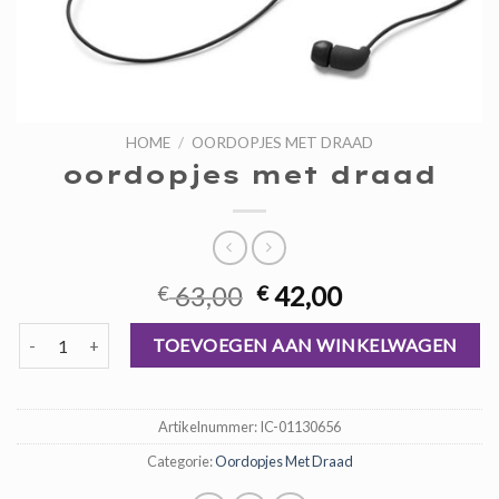
HOME
/
OORDOPJES MET DRAAD
oordopjes met draad
Oorspronkelijke
Huidige
63,00
42,00
€
€
prijs
prijs
oordopjes met draad aantal
was:
is:
TOEVOEGEN AAN WINKELWAGEN
€ 63,00.
€ 42,00.
Artikelnummer:
IC-01130656
Categorie:
Oordopjes Met Draad